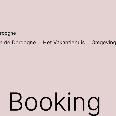
Dordogne
in de Dordogne
Het Vakantiehuis
Omgevin
y Booking