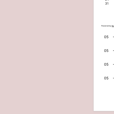
31
Powered by
Bo
05
05
05
05