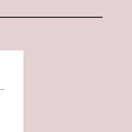
:
...