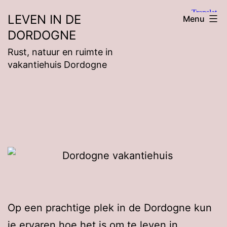
Ga
LEVEN IN DE
Menu
naar
DORDOGNE
de
Rust, natuur en ruimte in
inhoud
vakantiehuis Dordogne
Op een prachtige plek in de Dordogne kun
je ervaren hoe het is om te leven in